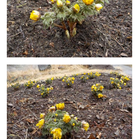
出産/子育て
事業者向け
防災情報
村役場窓口案内
文字
サイトマップ
リンク集
プライバシーポリシー