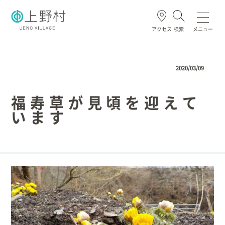
アクセス
検索
メニュー
よく使われる
2020/03/09
福寿草が見頃を迎えて
います
ごみ・資源
住民票・戸籍
妊娠・出産
高齢・介護
ホーム
暮らし/手続き
健康/医療/福祉