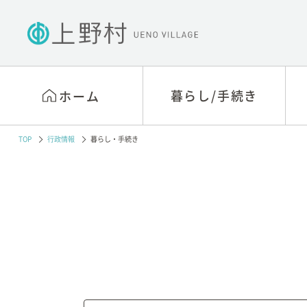
暮らし/手続き
暮らし/手続き
ホーム
ホーム
TOP
行政情報
暮らし・手続き
戸籍・住民票・印鑑等
村役場窓口相談
の手続き
アクセス
国民年金
村の概要
税関係
村長あいさつ
医療保険制度
行政視察
介護保険
村政情報