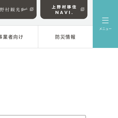
メニュー
事業者向け
事業者向け
防災情報
防災情報
係
上野村防災マップ
について
資金
業