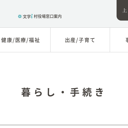
村役場窓口案内
文字
健康/医療/福祉
健康/医療/福祉
出産/子育て
出産/子育て
福祉
子育て
税関
医療
教育
入札
健康
制度
暮らし・手続き
新型コロナウィルス感
農林
染症に関する情報