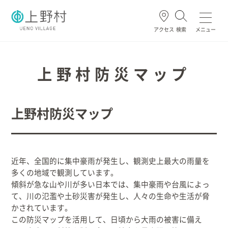
アクセス
検索
メニュー
よく使われる
上野村防災マップ
上野村防災マップ
ごみ・資源
住民票・戸籍
妊娠・出産
高齢・介護
ホーム
近年、全国的に集中豪雨が発生し、観測史上最大の雨量を
多くの地域で観測しています。
傾斜が急な山や川が多い日本では、集中豪雨や台風によっ
暮らし/手続き
て、川の氾濫や土砂災害が発生し、人々の生命や生活が脅
かされています。
健康/医療/福祉
この防災マップを活用して、日頃から大雨の被害に備え