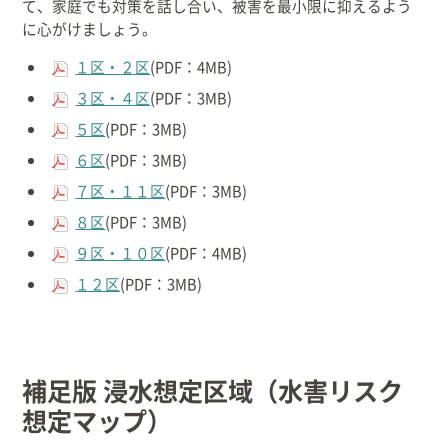
て、家庭でも対策を話し合い、被害を最小限に抑えるよう
に心がけましょう。
出産/子育て
１区・２区
(PDF：4MB)
事業者向け
３区・４区
(PDF：3MB)
５区
(PDF：3MB)
防災情報
６区
(PDF：3MB)
７区・１１区
(PDF：3MB)
村役場窓口案内
８区
(PDF：3MB)
９区・１０区
(PDF：4MB)
１２区
(PDF：3MB)
補足版 浸水想定区域（水害リスク
想定マップ）
文字
サイトマップ
リンク集
プライバシーポリシー