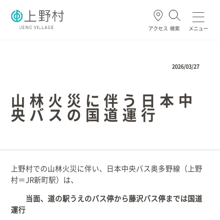
アクセス
検索
メニュー
よく使われる
2026/03/27
山林火災に伴う日本中
央バスの国道運行
ごみ・資源
住民票・戸籍
妊娠・出産
高齢・介護
ホーム
上野村での山林火災に伴い、日本中央バス奥多野線（上野
村＝JR新町駅）は、
暮らし/手続き
当面、道の駅うえのバス停から藤沢バス停までは国道
健康/医療/福祉
運行