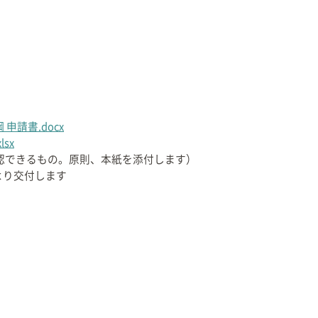
申請書.docx
sx
認できるもの。原則、本紙を添付します）
より交付します