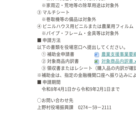
※家周辺・荒地等の除草用途は対象外
③ マルチシート
※巻取機等の備品は対象外
④ ビニルハウス用ビニルまたは農業用フィルム
※パイプ・フレーム・金具等は対象外
■ 申請方法
以下の書類を役場窓口へ提出してください。
① 補助金申請書
農業支援事業要綱 
② 対象商品内訳書
対象商品内訳書.xl
③ 領収書またはレシート（購入品の内訳が確
※補助金は、指定の金融機関口座へ振り込みに
■ 申請期間
令和8年4月1日から令和9年2月1日まで
○お問い合わせ先
上野村役場振興課 0274－59－2111