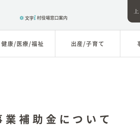
村役場窓口案内
文字
健康/医療/福祉
健康/医療/福祉
出産/子育て
出産/子育て
福祉
子育て
税関
医療
教育
入札
健康
制度
新型コロナウィルス感
農林
事業補助金について
染症に関する情報