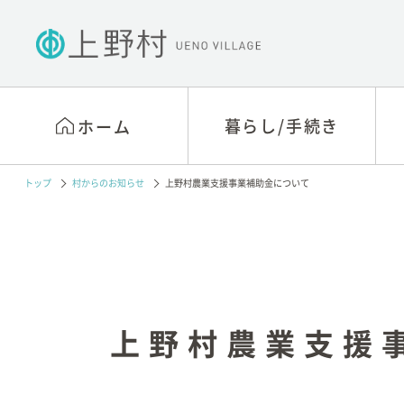
暮らし/手続き
暮らし/手続き
ホーム
ホーム
トップ
村からのお知らせ
上野村農業支援事業補助金について
戸籍・住民票・印鑑等
村役場窓口相談
の手続き
アクセス
国民年金
村の概要
税関係
村長あいさつ
上野村農業支援
医療保険制度
行政視察
介護保険
村政情報