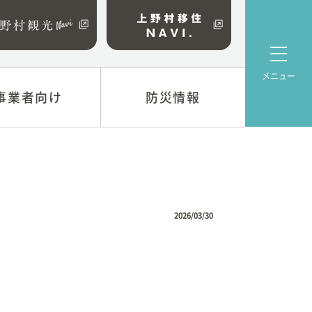
メニュー
事業者向け
事業者向け
防災情報
防災情報
係
上野村防災マップ
について
資金
2026/03/30
業