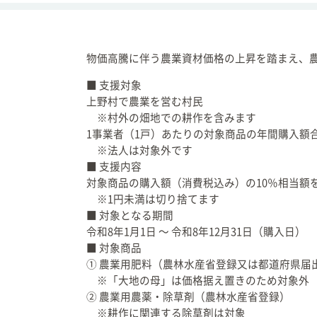
安心・安全
ガイドブック
毎週のごみ収集につい
て
物価高騰に伴う農業資材価格の上昇を踏まえ、
生活・交通
■ 支援対象
上野村で農業を営む村民
暮らしに関わる相談
※村外の畑地での耕作を含みます
採用情報
1事業者（1戸）あたりの対象商品の年間購入額
※法人は対象外です
各種証明・申請書の様
■ 支援内容
式
対象商品の購入額（消費税込み）の10％相当額
※1円未満は切り捨てます
上野村防災マップ
■ 対象となる期間
令和8年1月1日 ～ 令和8年12月31日（購入日）
マイナンバー
■ 対象商品
村からの振込の確認方
① 農業用肥料（農林水産省登録又は都道府県届
法
※「大地の母」は価格据え置きのため対象外
② 農業用農薬・除草剤（農林水産省登録） 
オープンデータとは
※耕作に関連する除草剤は対象