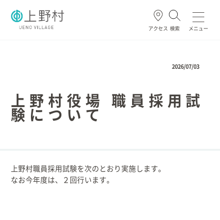
アクセス
検索
メニュー
よく使われる
2026/07/03
上野村役場 職員採用試
験について
ごみ・資源
住民票・戸籍
妊娠・出産
高齢・介護
ホーム
上野村職員採用試験を次のとおり実施します。
なお今年度は、２回行います。
暮らし/手続き
健康/医療/福祉