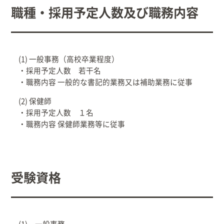
職種・採用予定人数及び職務内容
出産/子育て
事業者向け
(1) 一般事務（高校卒業程度）
・採用予定人数 若干名
防災情報
・職務内容 一般的な書記的業務又は補助業務に従事
(2) 保健師
村役場窓口案内
・採用予定人数 １名
・職務内容 保健師業務等に従事
受験資格
文字
サイトマップ
リンク集
プライバシーポリシー
(1) 一般事務