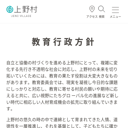
アクセス
検索
メニュー
よく使われる
教育行政方針
自立と協働の村づくりを進める上野村にとって、複雑に変
ごみ・資源
住民票・戸籍
妊娠・出産
高齢・介護
化する先行き不透明な社会に対応し、上野村の未来を切り
拓いていくためには、教育の果たす役割は大変大きなもの
があります。教育委員会では、現実を凝視し今日的な課題
にしっかりと対応し、教育に寄せる村民の願いや期待に応
ホーム
えると共に、広い視野にたちグロ ーバル化の進展など新し
い時代に相応しい人材育成機会の拡充に取り組んでいきま
暮らし/手続き
す。
上野村の悠久の時の中で連綿として育まれてきた人情、道
健康/医療/福祉
徳性を一層推進し、それを基盤として、子どもたちに確か