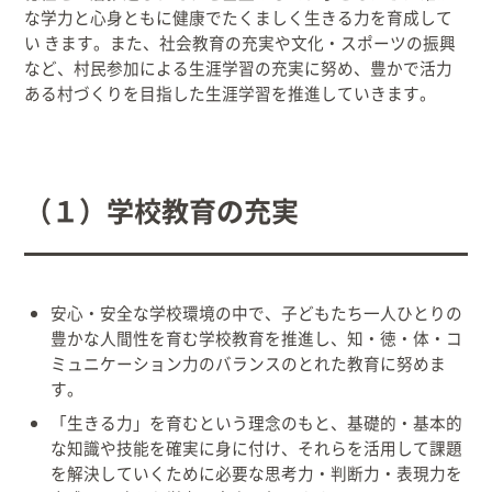
な学力と心身ともに健康でたくましく生きる力を育成して
出産/子育て
い きます。また、社会教育の充実や文化・スポーツの振興
など、村民参加による生涯学習の充実に努め、豊かで活力
ある村づくりを目指した生涯学習を推進していきます。
事業者向け
防災情報
（１）学校教育の充実
村役場窓口案内
安心・安全な学校環境の中で、子どもたち一人ひとりの
豊かな人間性を育む学校教育を推進し、知・徳・体・コ
ミュニケーション力のバランスのとれた教育に努めま
す。
「生きる力」を育むという理念のもと、基礎的・基本的
な知識や技能を確実に身に付け、それらを活用して課題
を解決していくために必要な思考力・判断力・表現力を
文字
サイトマップ
リンク集
プライバシーポリシー