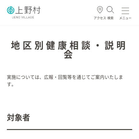
アクセス
検索
メニュー
よく使われる
地区別健康相談・説明
会
ごみ・資源
住民票・戸籍
妊娠・出産
高齢・介護
実施については、広報・回覧等を通じてご案内いたしま
す。
ホーム
暮らし/手続き
対象者
健康/医療/福祉