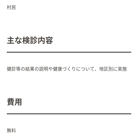
村民
出産/子育て
事業者向け
主な検診内容
防災情報
村役場窓口案内
健診等の結果の説明や健康づくりについて、地区別に実施
費用
無料
文字
サイトマップ
リンク集
プライバシーポリシー