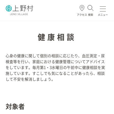
アクセス
検索
メニュー
よく使われる
健康相談
心身の健康に関して個別の相談に応じたり、血圧測定・尿
ごみ・資源
住民票・戸籍
妊娠・出産
高齢・介護
検査等を行い、家庭における健康管理についてアドバイス
をしています。毎月第1・3水曜日の午前中に健康相談を実
施しています。すこしでも気になることがあったら、相談
して不安を解消しましょう。
ホーム
暮らし/手続き
対象者
健康/医療/福祉