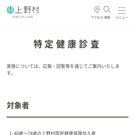
アクセス
検索
メニュー
よく使われる
特定健康診査
実施については、広報・回覧等を通じてご案内いたしま
ごみ・資源
住民票・戸籍
妊娠・出産
高齢・介護
す。
ホーム
対象者
暮らし/手続き
健康/医療/福祉
40歳～74歳の上野村国民健康保険加入者