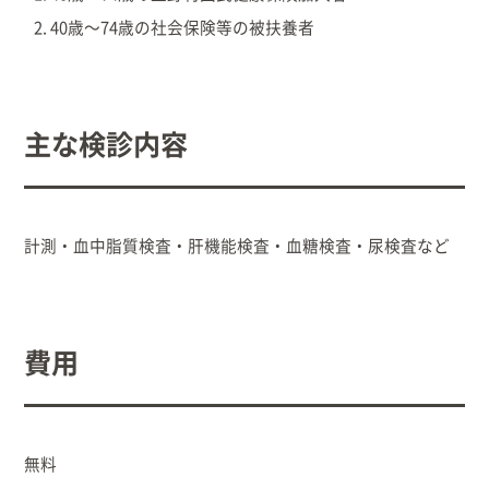
40歳～74歳の社会保険等の被扶養者
出産/子育て
事業者向け
主な検診内容
防災情報
村役場窓口案内
計測・血中脂質検査・肝機能検査・血糖検査・尿検査など
費用
無料
文字
サイトマップ
リンク集
プライバシーポリシー