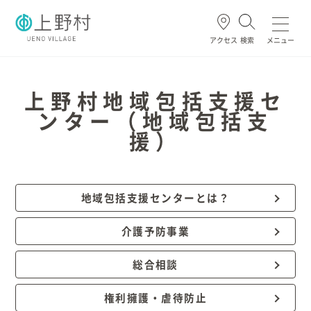
アクセス
検索
メニュー
よく使われる
上野村地域包括支援セ
ンター（地域包括支
援）
ごみ・資源
住民票・戸籍
妊娠・出産
高齢・介護
地域包括支援センターとは？
ホーム
介護予防事業
暮らし/手続き
総合相談
健康/医療/福祉
権利擁護・虐待防止