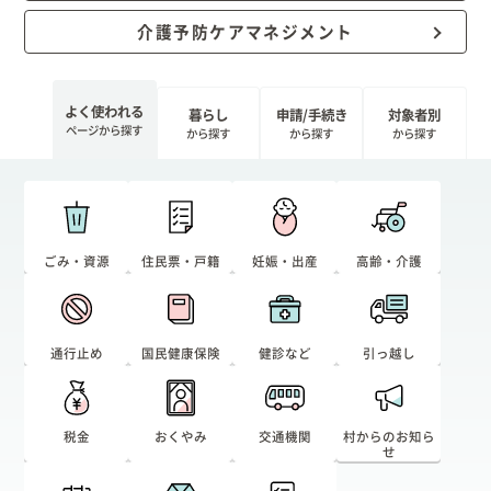
介護予防ケアマネジメント
出産/子育て
事業者向け
よく使われる
暮らし
申請/手続き
対象者別
ページから探す
から探す
から探す
から探す
防災情報
村役場窓口案内
ごみ・資源
住民票・戸籍
妊娠・出産
高齢・介護
通行止め
国民健康保険
健診など
引っ越し
税金
おくやみ
交通機関
村からのお知ら
せ
文字
サイトマップ
リンク集
プライバシーポリシー