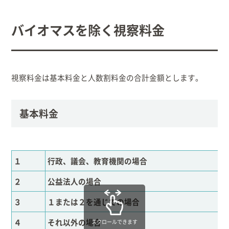
出産/子育て
バイオマスを除く視察料金
事業者向け
防災情報
視察料金は基本料金と人数割料金の合計金額とします。
村役場窓口案内
基本料金
１
行政、議会、教育機関の場合
２
公益法人の場合
３
１または２を通じての場合
４
それ以外の場合
スクロールできます
文字
サイトマップ
リンク集
プライバシーポリシー