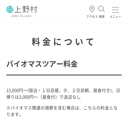
アクセス
検索
メニュー
よく使われる
料金について
バイオマスツアー料金
ごみ・資源
住民票・戸籍
妊娠・出産
高齢・介護
ホーム
15,000円～(宿泊・１日目昼、夕、２日目朝、昼食付き)、日
帰りは3,000円～（昼食付）で送迎なし
暮らし/手続き
※バイオマス関連の視察を含む場合は、こちらの料金とな
ります。
健康/医療/福祉