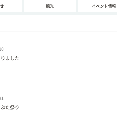
せ
観光
イベント情報
10
もりました
21
のぶた祭り