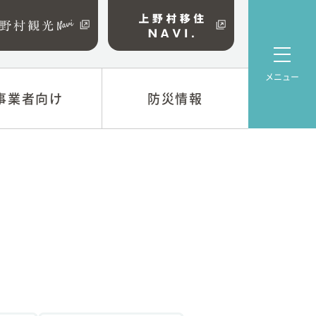
メニュー
事業者向け
事業者向け
防災情報
防災情報
係
上野村防災マップ
について
資金
業