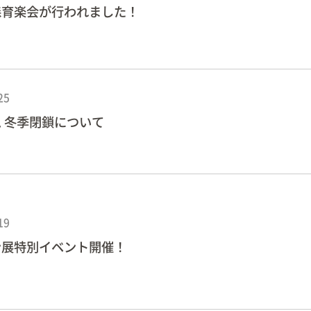
森育楽会が行われました！
25
 冬季閉鎖について
19
ン展特別イベント開催！