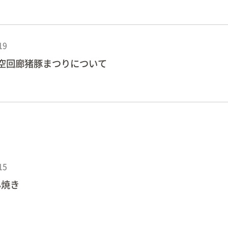
19
空回廊猪豚まつりについて
15
ん焼き