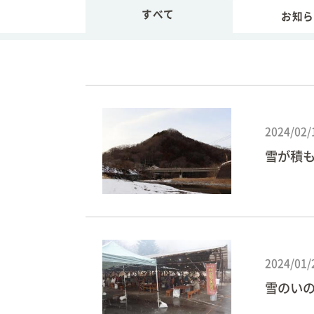
安心・安全
ガイドブック
すべて
お知ら
毎週のごみ収集につい
て
生活・交通
暮らしに関わる相談
採用情報
2024/02/
雪が積
各種証明・申請書の様
式
上野村防災マップ
マイナンバー
村からの振込の確認方
2024/01/
法
雪のい
オープンデータとは