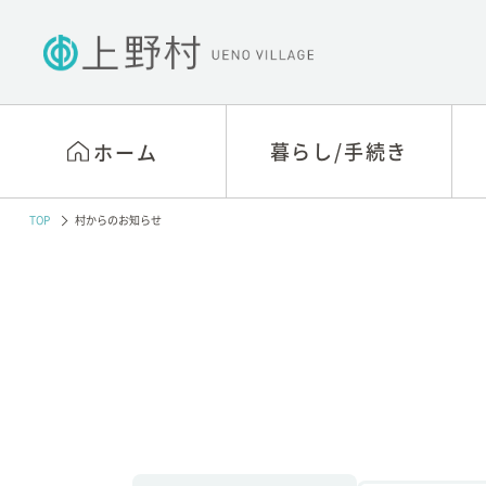
暮らし/手続き
暮らし/手続き
ホーム
ホーム
TOP
村からのお知らせ
戸籍・住民票・印鑑等
村役場窓口相談
の手続き
アクセス
国民年金
村の概要
税関係
村長あいさつ
医療保険制度
行政視察
介護保険
村政情報