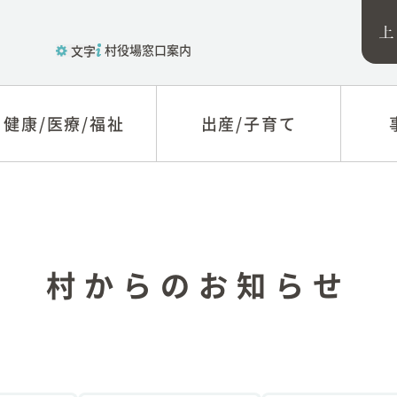
村役場窓口案内
文字
健康/医療/福祉
健康/医療/福祉
出産/子育て
出産/子育て
福祉
子育て
税関
医療
教育
入札
健康
制度
村からのお知らせ
新型コロナウィルス感
農林
染症に関する情報