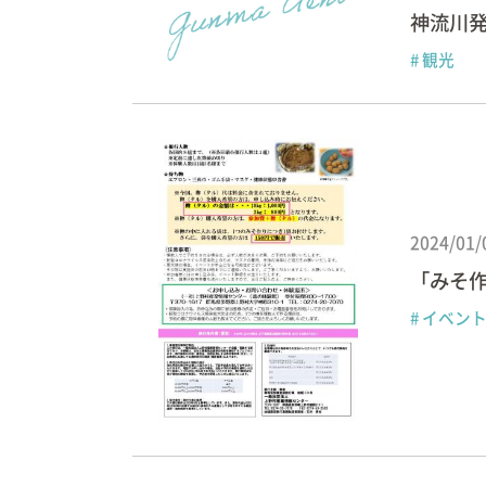
神流川
# 観光
2024/01/
「みそ
# イベン