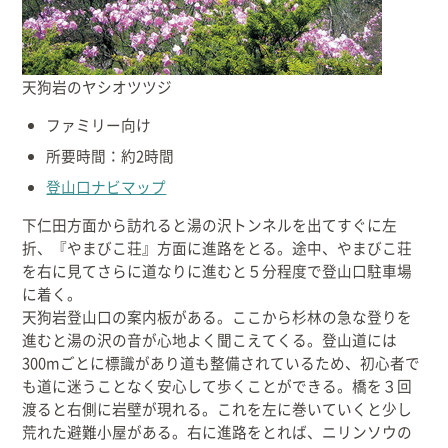
出産/子育て
天狗岩のヤシオツツジ
事業者向け
ファミリー向け
防災情報
所要時間：約2時間
登山口ナビマップ
村役場窓口案内
下仁田方面から訪れると湯の沢トンネルを出てすぐに左
折、『やまびこ荘』方面に進路をとる。途中、やまびこ荘
を右に見てさらに道なりに進むと５分程度で登山口駐車場
に着く。
天狗岩登山口の案内板がある。ここから杉林の急な登りを
進むと湯の沢の音が心地よく聞こえてくる。登山道には
300mごとに標識があり道も整備されているため、初心者で
も道に迷うことなく安心して歩くことができる。橋を３回
渡ると右側に岩壁が現れる。これを左に巻いていくと少し
荒れた避難小屋がある。右に進路をとれば、ニリンソウの
文字
サイトマップ
リンク集
プライバシーポリシー