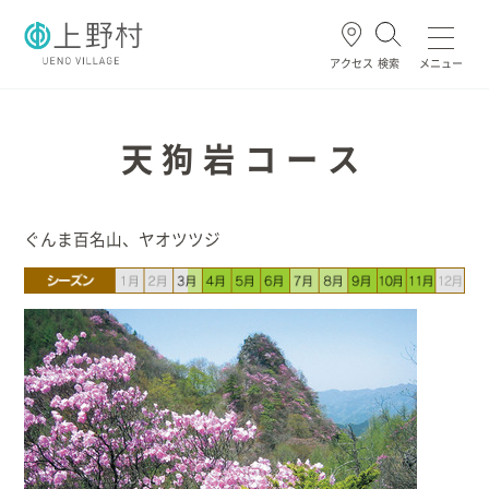
アクセス
検索
メニュー
よく使われる
天狗岩コース
ぐんま百名山、ヤオツツジ
ごみ・資源
住民票・戸籍
妊娠・出産
高齢・介護
ホーム
暮らし/手続き
健康/医療/福祉