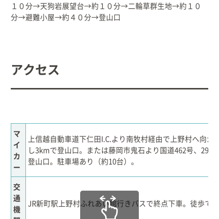
１０分→天狗岩展望台→約１０分→二輪草群生地→約１０
分→避難小屋→約４０分→登山口
アクセス
マ
上信越自動車道下仁田I.C.より南牧村経由で上野村へ向
イ
し3kmで登山口。または藤岡市鬼石より国道462号、29
カ
登山口。駐車場あり（約10台）。
ー
交
通
JR新町駅上野村ふれあい館行きバスで終点下車。徒歩で9
機