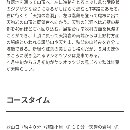
群落地を通って山頂へ。左に進路をとると少し急な階段状
のジグザグな登りになるがしばらく進むとT字路にあたる。
右に行くと「天狗の岩洞」、左は階段を登って尾根に出て
天狗岩の山頂と展望台へ向かう。天狗の岩洞へは岩壁の基
部を40mほど右へ回り込む。展望台は南牧村方面を見渡す
ことができ、山頂に戻って天狗岩の南端からは上野村方面
の秘峰といわれる諏訪山や天丸山、秩父の山並みを存分に
堪能できる。新緑や紅葉の美しさも格別だが、５月の連休
のころに咲き乱れるヤシオツツジは見事である。
４月中旬から５月初旬がヤシオツツジの見ごろで秋は紅葉
が素晴らしい。
コースタイム
登山口→約４０分→避難小屋→約１０分→天狗の岩洞→約